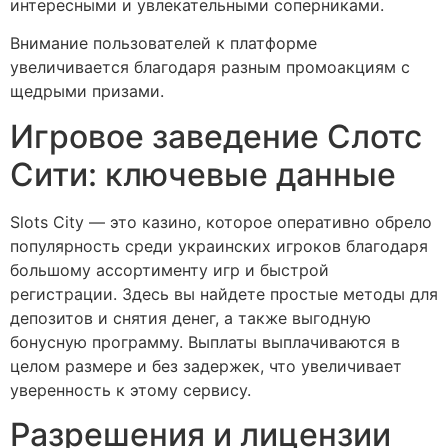
интересными и увлекательными соперниками.
Внимание пользователей к платформе
увеличивается благодаря разным промоакциям с
щедрыми призами.
Игровое заведение Слотс
Сити: ключевые данные
Slots City — это казино, которое оперативно обрело
популярность среди украинских игроков благодаря
большому ассортименту игр и быстрой
регистрации. Здесь вы найдете простые методы для
депозитов и снятия денег, а также выгодную
бонусную программу. Выплаты выплачиваются в
целом размере и без задержек, что увеличивает
уверенность к этому сервису.
Разрешения и лицензии