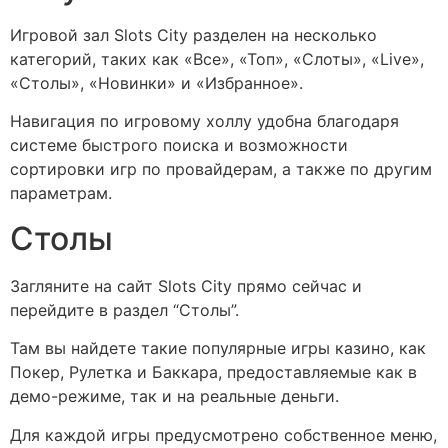
Игровой зал Slots City разделен на несколько
категорий, таких как «Все», «Топ», «Слоты», «Live»,
«Столы», «Новинки» и «Избранное».
Навигация по игровому холлу удобна благодаря
системе быстрого поиска и возможности
сортировки игр по провайдерам, а также по другим
параметрам.
Столы
Загляните на сайт Slots City прямо сейчас и
перейдите в раздел “Столы”.
Там вы найдете такие популярные игры казино, как
Покер, Рулетка и Баккара, предоставляемые как в
демо-режиме, так и на реальные деньги.
Для каждой игры предусмотрено собственное меню,