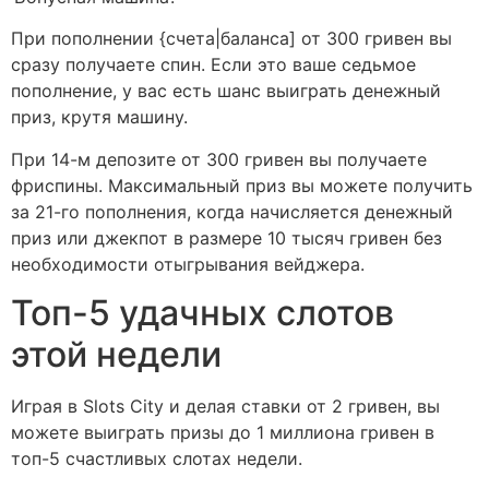
При пополнении {счета|баланса] от 300 гривен вы
сразу получаете спин. Если это ваше седьмое
пополнение, у вас есть шанс выиграть денежный
приз, крутя машину.
При 14-м депозите от 300 гривен вы получаете
фриспины. Максимальный приз вы можете получить
за 21-го пополнения, когда начисляется денежный
приз или джекпот в размере 10 тысяч гривен без
необходимости отыгрывания вейджера.
Топ-5 удачных слотов
этой недели
Играя в Slots City и делая ставки от 2 гривен, вы
можете выиграть призы до 1 миллиона гривен в
топ-5 счастливых слотах недели.