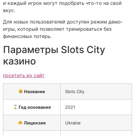
и каждый игрок могут подобрать что-то на свой
вкус.
Для новых пользователей доступен режим демо-
игры, который позволяет тренироваться без
финансовых потерь.
Параметры Slots City
казино
посетить их сайт
Название
Slots City
Год основания
2021
Лицензия
Ukraine