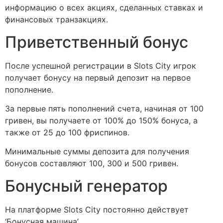
информацию о всех акциях, сделанных ставках и
финансовых транзакциях.
Приветственный бонус
После успешной регистрации в Slots City игрок
получает бонусу на первый депозит на первое
пополнение.
За первые пять пополнений счета, начиная от 100
гривен, вы получаете от 100% до 150% бонуса, а
также от 25 до 100 фриспинов.
Минимальные суммы депозита для получения
бонусов составляют 100, 300 и 500 гривен.
Бонусный генератор
На платформе Slots City постоянно действует
‘Бонусная машина’.