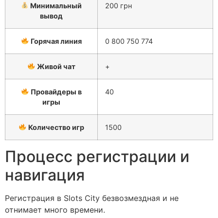
Минимальный
200 грн
вывод
Горячая линия
0 800 750 774
Живой чат
+
Провайдеры в
40
игры
Количество игр
1500
Процесс регистрации и
навигация
Регистрация в Slots City безвозмездная и не
отнимает много времени.