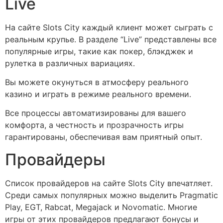
Live
На сайте Slots City каждый клиент может сыграть с
реальным крупье. В разделе “Live” представлены все
популярные игры, такие как покер, блэкджек и
рулетка в различных вариациях.
Вы можете окунуться в атмосферу реального
казино и играть в режиме реального времени.
Все процессы автоматизированы для вашего
комфорта, а честность и прозрачность игры
гарантированы, обеспечивая вам приятный опыт.
Провайдеры
Список провайдеров на сайте Slots City впечатляет.
Среди самых популярных можно выделить Pragmatic
Play, EGT, Rabcat, Megajack и Novomatic. Многие
игры от этих провайдеров предлагают бонусы и