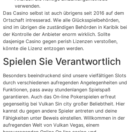
verwenden.
Das Casino selbst ist auch übrigens seit 2016 auf dem
Ortschaft intresserad. Wie alle Glücksspielbehörden,
sind im übrigen die zuständigen Behörden in Karibik bei
der Kontrolle der Anbieter enorm wirklich. Sollte
dasjenige Casino gegen perish Lizenzen verstoßen,
könnte die Lizenz entzogen werden.
Spielen Sie Verantwortlich
Besonders beeindruckend sind unsere vielfältigen Slots
durch verschiedenen aufregenden Angelegenheiten und
Funktionen, pass away stundenlangen Spielspaß
garantieren. Auch das On-line Pokerspielen erfreut
gegenseitig bei Vulkan Sin city großer Beliebtheit. Hier
kannst du gegen andere Spieler antreten und deine
Fähigkeiten unter Beweis einstellen. Willkommen in der
aufregenden Welt von Vulkan Vegas, einem
herausragenden Online On line casino und