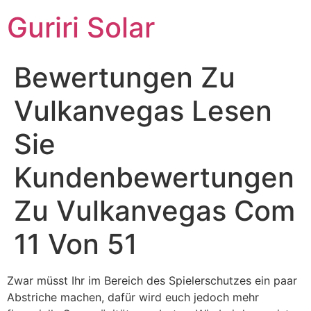
Guriri Solar
Bewertungen Zu
Vulkanvegas Lesen
Sie
Kundenbewertungen
Zu Vulkanvegas Com
11 Von 51
Zwar müsst Ihr im Bereich des Spielerschutzes ein paar
Abstriche machen, dafür wird euch jedoch mehr