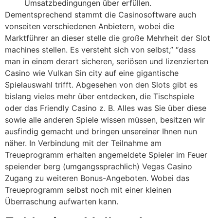
Umsatzbedingungen über erfüllen.
Dementsprechend stammt die Casinosoftware auch
vonseiten verschiedenen Anbietern, wobei die
Marktführer an dieser stelle die große Mehrheit der Slot
machines stellen. Es versteht sich von selbst,” “dass
man in einem derart sicheren, seriösen und lizenzierten
Casino wie Vulkan Sin city auf eine gigantische
Spielauswahl trifft. Abgesehen von den Slots gibt es
bislang vieles mehr über entdecken, die Tischspiele
oder das Friendly Casino z. B. Alles was Sie über diese
sowie alle anderen Spiele wissen müssen, besitzen wir
ausfindig gemacht und bringen unsereiner Ihnen nun
näher. In Verbindung mit der Teilnahme am
Treueprogramm erhalten angemeldete Spieler im Feuer
speiender berg (umgangssprachlich) Vegas Casino
Zugang zu weiteren Bonus-Angeboten. Wobei das
Treueprogramm selbst noch mit einer kleinen
Überraschung aufwarten kann.