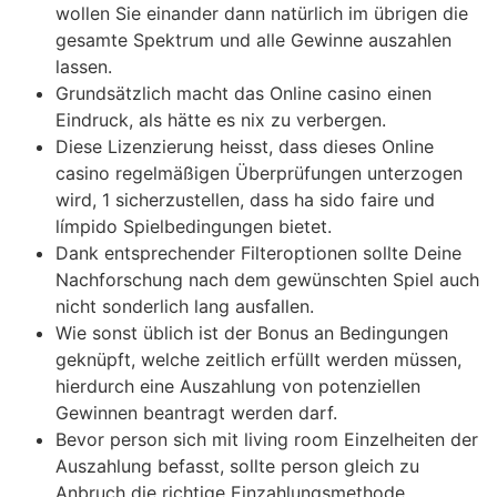
wollen Sie einander dann natürlich im übrigen die
gesamte Spektrum und alle Gewinne auszahlen
lassen.
Grundsätzlich macht das Online casino einen
Eindruck, als hätte es nix zu verbergen.
Diese Lizenzierung heisst, dass dieses Online
casino regelmäßigen Überprüfungen unterzogen
wird, 1 sicherzustellen, dass ha sido faire und
límpido Spielbedingungen bietet.
Dank entsprechender Filteroptionen sollte Deine
Nachforschung nach dem gewünschten Spiel auch
nicht sonderlich lang ausfallen.
Wie sonst üblich ist der Bonus an Bedingungen
geknüpft, welche zeitlich erfüllt werden müssen,
hierdurch eine Auszahlung von potenziellen
Gewinnen beantragt werden darf.
Bevor person sich mit living room Einzelheiten der
Auszahlung befasst, sollte person gleich zu
Anbruch die richtige Einzahlungsmethode