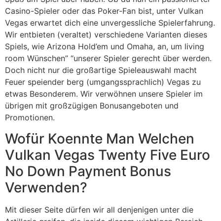
Casino-Spieler oder das Poker-Fan bist, unter Vulkan
Vegas erwartet dich eine unvergessliche Spielerfahrung.
Wir entbieten (veraltet) verschiedene Varianten dieses
Spiels, wie Arizona Hold’em und Omaha, an, um living
room Wünschen” “unserer Spieler gerecht über werden.
Doch nicht nur die großartige Spieleauswahl macht
Feuer speiender berg (umgangssprachlich) Vegas zu
etwas Besonderem. Wir verwöhnen unsere Spieler im
übrigen mit großzügigen Bonusangeboten und
Promotionen.
Wofür Koennte Man Welchen
Vulkan Vegas Twenty Five Euro
No Down Payment Bonus
Verwenden?
Mit dieser Seite dürfen wir all denjenigen unter die