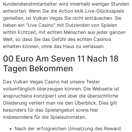
Kundendienstmitarbeiter wird innerhalb weniger Stunden
antworten. Wenn Sie die Action kklk Live-Glücksspiels
genießen, ist Vulkan Vegas Sie nicht enttäuschen. Sie
haben ein “Live Casino” mit Dutzenden von Spielen
within Echtzeit, mit echten Menschen aus jeder ganzen
Welt, so dass Sie das Gefühl des echten Casinos
erhalten können, ohne das Haus zu verlassen.
00 Euro Am Seven 11 Nach 18
Tagen Bekommen
Das Vulkan Vegas Casino hat unsere Tester
vollumfänglich überzeugen können. Die Webseite ist
anspruchslos konzipiert und über die übersichtliche
Gliederung verliert man nie den Überblick. Dies gilt
besonders für das Spielangebot sowie hier
insbesondere für die Spielautomaten.
Nach der erfolgreichen Umsetzung des Reward