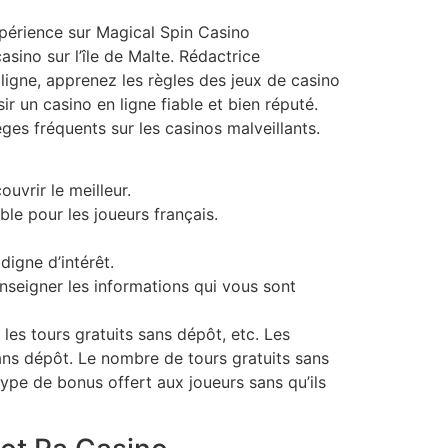
xpérience sur Magical Spin Casino
sino sur l’île de Malte. Rédactrice
 ligne, apprenez les règles des jeux de casino
r un casino en ligne fiable et bien réputé.
èges fréquents sur les casinos malveillants.
uvrir le meilleur.
le pour les joueurs français.
igne d’intérêt.
enseigner les informations qui vous sont
les tours gratuits sans dépôt, etc. Les
ans dépôt. Le nombre de tours gratuits sans
pe de bonus offert aux joueurs sans qu’ils