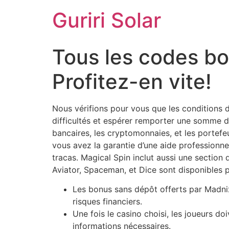
Guriri Solar
Tous les codes b
Profitez-en vite!
Nous vérifions pour vous que les conditions d
difficultés et espérer remporter une somme d
bancaires, les cryptomonnaies, et les portefeu
vous avez la garantie d’une aide professionne
tracas. Magical Spin inclut aussi une section 
Aviator, Spaceman, et Dice sont disponibles p
Les bonus sans dépôt offerts par Madnix
risques financiers.
Une fois le casino choisi, les joueurs doi
informations nécessaires.