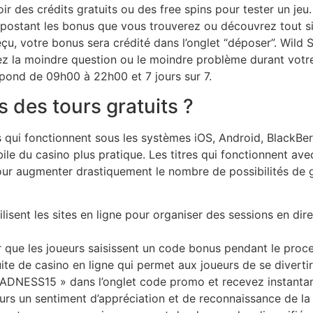
r des crédits gratuits ou des free spins pour tester un jeu.
n postant les bonus que vous trouverez ou découvrez tout s
çu, votre bonus sera crédité dans l’onglet “déposer”. Wild
rez la moindre question ou le moindre problème durant votre
épond de 09h00 à 22h00 et 7 jours sur 7.
s des tours gratuits ?
s qui fonctionnent sous les systèmes iOS, Android, BlackBe
bile du casino plus pratique. Les titres qui fonctionnent
 pour augmenter drastiquement le nombre de possibilités de g
ent les sites en ligne pour organiser des sessions en dire
 que les joueurs saisissent un code bonus pendant le proce
te de casino en ligne qui permet aux joueurs de se divertir
ADNESS15 » dans l’onglet code promo et recevez instantan
urs un sentiment d’appréciation et de reconnaissance de la 