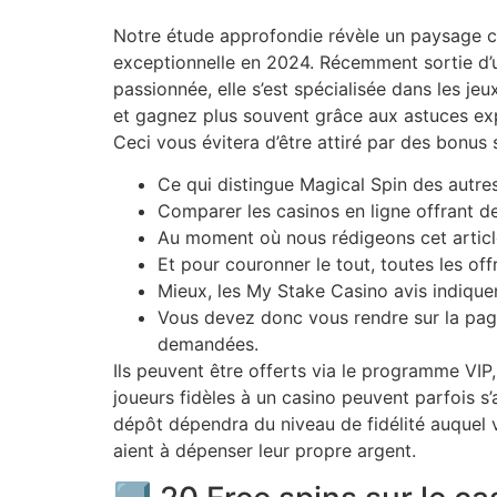
Notre étude approfondie révèle un paysage co
exceptionnelle en 2024. Récemment sortie d’un
passionnée, elle s’est spécialisée dans les je
et gagnez plus souvent grâce aux astuces expe
Ceci vous évitera d’être attiré par des bonus 
Ce qui distingue Magical Spin des autres
Comparer les casinos en ligne offrant de
Au moment où nous rédigeons cet article
Et pour couronner le tout, toutes les of
Mieux, les My Stake Casino avis indiquen
Vous devez donc vous rendre sur la page 
demandées.
Ils peuvent être offerts via le programme VIP
joueurs fidèles à un casino peuvent parfois 
dépôt dépendra du niveau de fidélité auquel 
aient à dépenser leur propre argent.