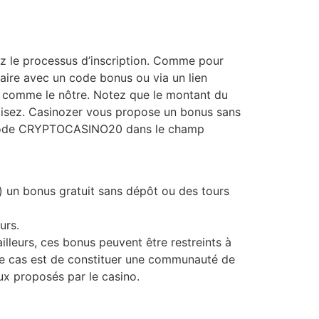
z le processus d’inscription. Comme pour
faire avec un code bonus ou via un lien
ne comme le nôtre. Notez que le montant du
lisez. Casinozer vous propose un bonus sans
 le code CRYPTOCASINO20 dans le champ
on) un bonus gratuit sans dépôt ou des tours
urs.
lleurs, ces bonus peuvent être restreints à
 ce cas est de constituer une communauté de
ux proposés par le casino.