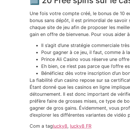
⃣ 20 Free spins sur le ca
Une fois votre compte créé, le bonus de 10 e
bonus sans dépôt, il est primordial de savoir 
chaque site de jeu afin de proposer les meille
gain en offre de bienvenue. Pour vous aider à 
Il s’agit d’une stratégie commerciale trè
Pour gagner à ce jeu, il faut, comme à la
Prince Ali Casino vous réserve une offr
Eh bien, ce n’est pas parce que l’offre e
Bénéficiez dès votre inscription d’un b
La fiabilité d’un casino repose sur sa certific
Étant donné que les casinos en ligne impliquen
détournement. Il est donc important de vérifi
préfère faire de grosses mises, ce type de bo
gagner de gros gains. Évidemment, vous profi
d’explorer les différentes variantes de vidéo 
Com a tag
lucky8
,
lucky8 FR