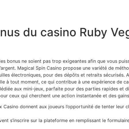
onus du casino Ruby Ve
es bonus ne soient pas trop exigeantes afin que vous puissi
’argent. Magical Spin Casino propose une variété de métho
illes électroniques, pour des dépôts et retraits sécurisés. 
lle à tout moment, ce qui contribue à une expérience de cas
dédiée aux mini-jeux, parfaite pour des parties rapides et di
our ceux qui cherchent une action instantanée et des gains
 Casino donnent aux joueurs l’opportunité de tenter leur c
vent s’inscrire sur la plateforme en remplissant le formulaire