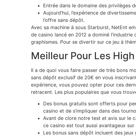
Entrée dans le domaine des privilèges d
Aujourd’hui, l’expérience de divertissem
l’offre sans dépôt.
Avec sa machine à sous Starburst, NetEnt emmè
de casino lancé en 2012 a dominé l’industrie d
graphismes. Pour se divertir sur ce jeu à thèm
Meilleur Pour Les High
Il a de quoi vous faire passer de très bons m
sans dépôt exclusif de 20€ en vous inscrivant 
expérience, vous pouvez opter pour ces derniè
retracent. Les plus populaires que vous trouv
Des bonus gratuits sont offerts pour pe
casino et de s’impliquer dans des tournoi
Avant de clore notre test et avis sur le c
ce casino est tout aussi avantageux sur 
Les bonus sans dépôt incluent des jeux 