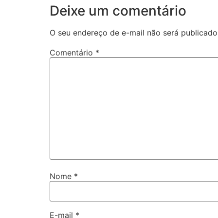
Deixe um comentário
O seu endereço de e-mail não será publicado
Comentário
*
Nome
*
E-mail
*