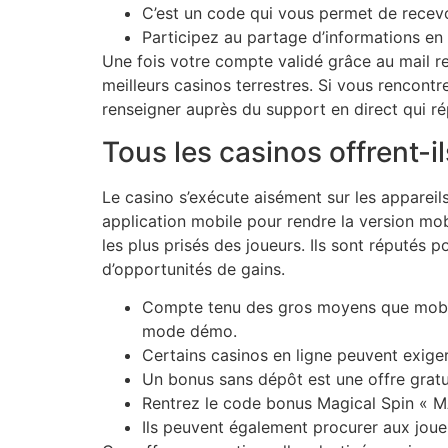
C’est un code qui vous permet de recevoi
Participez au partage d’informations e
Une fois votre compte validé grâce au mail re
meilleurs casinos terrestres. Si vous rencont
renseigner auprès du support en direct qui r
Tous les casinos offrent-il
Le casino s’exécute aisément sur les appareil
application mobile pour rendre la version mo
les plus prisés des joueurs. Ils sont réputés
d’opportunités de gains.
Compte tenu des gros moyens que mobilis
mode démo.
Certains casinos en ligne peuvent exiger
Un bonus sans dépôt est une offre gratui
Rentrez le code bonus Magical Spin « M
Ils peuvent également procurer aux joue