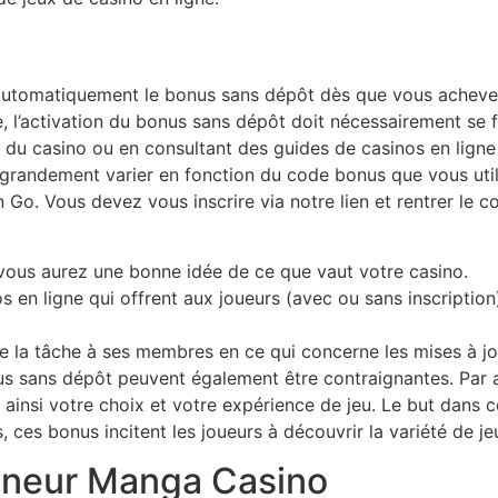
 automatiquement le bonus sans dépôt dès que vous acheve
ne, l’activation du bonus sans dépôt doit nécessairement se 
te du casino ou en consultant des guides de casinos en lig
grandement varier en fonction du code bonus que vous uti
n Go. Vous devez vous inscrire via notre lien et rentrer
 vous aurez une bonne idée de ce que vaut votre casino.
nos en ligne qui offrent aux joueurs (avec ou sans inscripti
ite la tâche à ses membres en ce qui concerne les mises à jo
nus sans dépôt peuvent également être contraignantes. Par ai
t ainsi votre choix et votre expérience de jeu. Le but dans
 ces bonus incitent les joueurs à découvrir la variété de je
nneur Manga Casino