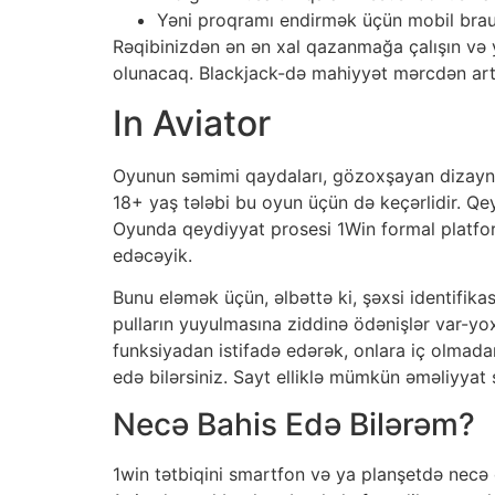
Yəni proqramı endirmək üçün mobil brau
Rəqibinizdən ən ən xal qazanmağa çalışın və y
olunacaq. Blackjack-də mahiyyət mərcdən artı
In Aviator
Oyunun səmimi qaydaları, gözoxşayan dizaynı i
18+ yaş tələbi bu oyun üçün də keçərlidir. Qe
Oyunda qeydiyyat prosesi 1Win formal platfor
edəcəyik.
Bunu eləmək üçün, əlbəttə ki, şəxsi identifikas
pulların yuyulmasına ziddinə ödənişlər var-y
funksiyadan istifadə edərək, onlara iç olmada
edə bilərsiniz. Sayt elliklə mümkün əməliyyat s
Necə Bahis Edə Bilərəm?
1win tətbiqini smartfon və ya planşetdə necə 