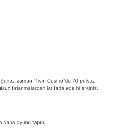
uğunuz zaman “1win Casino”da 70 pulsuz
suz fırlanmalardan istifadə edə bilərsiniz.
n daha oyunu tapın.