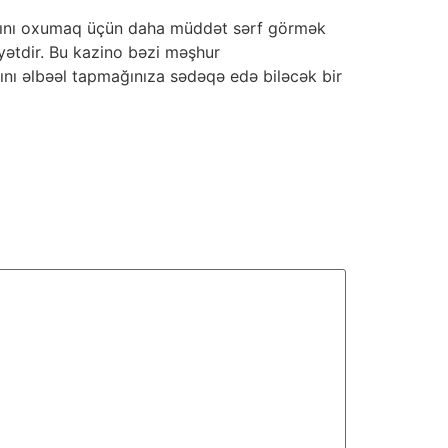
larını oxumaq üçün daha müddət sərf görmək
yətdir. Bu kazino bəzi məşhur
nını əlbəəl tapmağınıza sədəqə edə biləcək bir