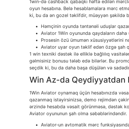
1win-də cashback qabaqkı həftə edilən mərclə
oyun hesabına. Belə hesablamalara mərc etməy
ki, bu da ən gozel təklifdir, müəyyən şəkildə 
Həmçinin oyunda təntənəli uduşlar qa
Aviator 1Win oyununda qaydaların daha ü
Prosesin özü ümumən xüsusiyyətlərini nəz
Aviator uyar oyun təklif edən özgə şah 
1 win texniki dəstək ilə elliklə bağlılıq vasi
gəlmisiniz bonusu tələb edə bilərlər. Bu prom
seçdik ki, bu da daha başa düşülən və sadədir
Win Az-da Qeydiyyatdan K
1Win Aviator oynamaq üçün hesabınızda vəsait 
qazanmaq istəyirsinizsə, demo rejimdən çəkin
ərzində hesabda vəsait görünməsə, dəstək ko
Aviator oyununun şah olma səbəblərindəndir.
Aviator-un avtomatik mərc funksiyasından