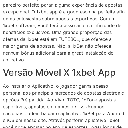
parceiro perfeito paran alguma experiência de apostas
excepcional. O 1xbet app é a good escolha perfeita afin
de os entusiastas sobre apostas esportivas. Com o
1xbet software, você terá acesso an uma infinidade de
benefícios exclusivos. Uma grande proporção das
ofertas da 1xbet está em FUTEBOL, que oferece a
maior gama de apostas. Não, a 1xBet não oferece
nenhum bônus adicional para a great instalação do
aplicativo.
Versão Móvel X 1xbet App
Ao instalar o Aplicativo, o jogador ganha acesso
personal aos principais mercados de apostas electronic
opções Pré partida, Ao Vivo, TOTO, 1xZone apostas
esportivas, apostas em games de TV. Usuários
nacionais podem baixar o aplicativo 1xBet para Android
e iOS em nosso site. Através perform aplicativo 1xBet
você pode apostar no ano de esportes, jogar jogos de