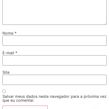
Nome
*
E-mail
*
Site
Salvar meus dados neste navegador para a próxima vez
que eu comentar.