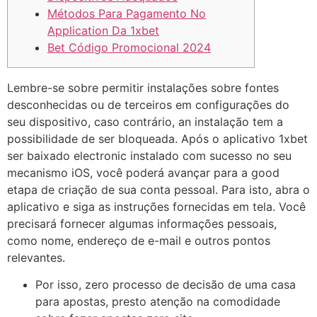
Métodos Para Pagamento No
Application Da 1xbet
Bet Código Promocional 2024
Lembre-se sobre permitir instalações sobre fontes
desconhecidas ou de terceiros em configurações do
seu dispositivo, caso contrário, an instalação tem a
possibilidade de ser bloqueada. Após o aplicativo 1xbet
ser baixado electronic instalado com sucesso no seu
mecanismo iOS, você poderá avançar para a good
etapa de criação de sua conta pessoal. Para isto, abra o
aplicativo e siga as instruções fornecidas em tela. Você
precisará fornecer algumas informações pessoais,
como nome, endereço de e-mail e outros pontos
relevantes.
Por isso, zero processo de decisão de uma casa
para apostas, presto atenção na comodidade