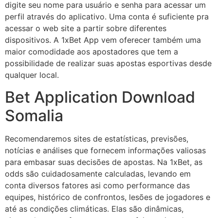
digite seu nome para usuário e senha para acessar um
perfil através do aplicativo. Uma conta é suficiente pra
acessar o web site a partir sobre diferentes
dispositivos. A 1xBet App vem oferecer também uma
maior comodidade aos apostadores que tem a
possibilidade de realizar suas apostas esportivas desde
qualquer local.
Bet Application Download
Somalia
Recomendaremos sites de estatísticas, previsões,
notícias e análises que fornecem informações valiosas
para embasar suas decisões de apostas. Na 1xBet, as
odds são cuidadosamente calculadas, levando em
conta diversos fatores asi como performance das
equipes, histórico de confrontos, lesões de jogadores e
até as condições climáticas. Elas são dinâmicas,