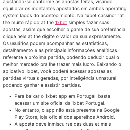
ajustando-se conforme as apostas feitas, visando
equilibrar os montantes apostados em ambos operating
system lados do acontecimiento. Na 1xbet cassino” “at
the muito rápido at the
1xbet
simples fazer suas
apostas, assim que escolher o game de sua preferência,
clique nele at the digite o valor da sua expresamente.
Os usuários podem acompanhar as estatísticas,
detalhamento e as principais informações analíticas
referente a próxima partida, podendo deducir qual o
melhor mercado pra lhe trazer mais lucro. Baixando o
aplicativo 1xbet, você poderá acessar apostas as
partidas virtuais geradas, por inteligência unnatural,
podendo ganhar e assistir partidas.
Para baixar o 1xbet app em Portugal, basta
acessar um site oficial da 1xbet Portugal.
No entanto, o app não está presente na Google
Play Store, loja oficial dos aparelhos Android.
A aposta deve inmiscuirse das duas et mais