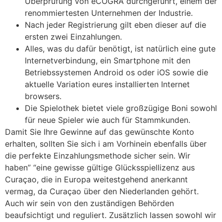
Überprüfung von eCOGRA durchgeführt, einem der
renommiertesten Unternehmen der Industrie.
Nach jeder Registrierung gilt eben dieser auf die
ersten zwei Einzahlungen.
Alles, was du dafür benötigt, ist natürlich eine gute
Internetverbindung, ein Smartphone mit den
Betriebssystemen Android os oder iOS sowie die
aktuelle Variation eures installierten Internet
browsers.
Die Spielothek bietet viele großzügige Boni sowohl
für neue Spieler wie auch für Stammkunden.
Damit Sie Ihre Gewinne auf das gewünschte Konto
erhalten, sollten Sie sich i am Vorhinein ebenfalls über
die perfekte Einzahlungsmethode sicher sein. Wir
haben” “eine gewisse gültige Glücksspiellizenz aus
Curaçao, die in Europa weitestgehend anerkannt
vermag, da Curaçao über den Niederlanden gehört.
Auch wir sein von den zuständigen Behörden
beaufsichtigt und reguliert. Zusätzlich lassen sowohl wir