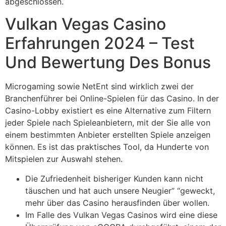
abgeschlossen.
Vulkan Vegas Casino
Erfahrungen 2024 – Test
Und Bewertung Des Bonus
Microgaming sowie NetEnt sind wirklich zwei der
Branchenführer bei Online-Spielen für das Casino. In der
Casino-Lobby existiert es eine Alternative zum Filtern
jeder Spiele nach Spieleanbietern, mit der Sie alle von
einem bestimmten Anbieter erstellten Spiele anzeigen
können. Es ist das praktisches Tool, da Hunderte von
Mitspielen zur Auswahl stehen.
Die Zufriedenheit bisheriger Kunden kann nicht
täuschen und hat auch unsere Neugier” “geweckt,
mehr über das Casino herausfinden über wollen.
Im Falle des Vulkan Vegas Casinos wird eine diese