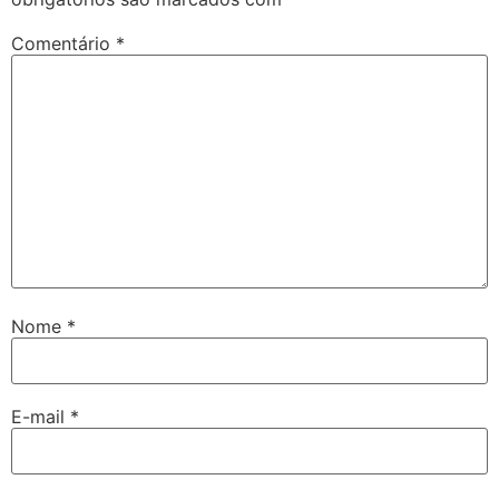
Comentário
*
Nome
*
E-mail
*