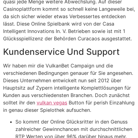
quasi jede Menge weitere Abwechslung. Auf dieser
Casinoplattform kommt so schnell keine Langeweile bei,
da sich sicher wieder etwas Verbessertes entdecken
lässt. Diese Online Spielbank wird von der Casa
Intelligent Innovations In. V. Betrieben sowie ist mit 1
Glücksspiellizenz der Behörden Curacaos ausgestattet.
Kundenservice Und Support
Wir haben mir die VulkanBet Campaign und die
verschiedenen Bedingungen genauer für Sie angesehen.
Dieses Unternehmen entwickelt nun seit 2012 über
Hauptsitz auf Zypern intelligente Komplettlösungen für
Kunden aus verschiedensten Branchen. Doch zunächst
solltet ihr den
vulkan vegas
Button für perish Einzahlung
in genau dieser Spielothek aufsuchen.
So kommt der Online Glücksritter in den Genuss
zahlreicher Gewinnchancen mit durchschnittlichen
RTP Werten von über 96% darüber hinaus mehr.