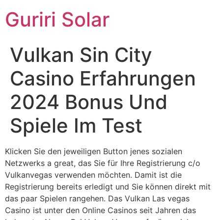
Guriri Solar
Vulkan Sin City
Casino Erfahrungen
2024 Bonus Und
Spiele Im Test
Klicken Sie den jeweiligen Button jenes sozialen
Netzwerks a great, das Sie für Ihre Registrierung c/o
Vulkanvegas verwenden möchten. Damit ist die
Registrierung bereits erledigt und Sie können direkt mit
das paar Spielen rangehen. Das Vulkan Las vegas
Casino ist unter den Online Casinos seit Jahren das