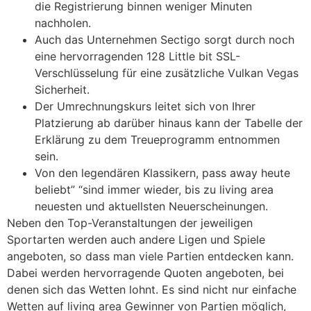
die Registrierung binnen weniger Minuten
nachholen.
Auch das Unternehmen Sectigo sorgt durch noch
eine hervorragenden 128 Little bit SSL-
Verschlüsselung für eine zusätzliche Vulkan Vegas
Sicherheit.
Der Umrechnungskurs leitet sich von Ihrer
Platzierung ab darüber hinaus kann der Tabelle der
Erklärung zu dem Treueprogramm entnommen
sein.
Von den legendären Klassikern, pass away heute
beliebt” “sind immer wieder, bis zu living area
neuesten und aktuellsten Neuerscheinungen.
Neben den Top-Veranstaltungen der jeweiligen
Sportarten werden auch andere Ligen und Spiele
angeboten, so dass man viele Partien entdecken kann.
Dabei werden hervorragende Quoten angeboten, bei
denen sich das Wetten lohnt. Es sind nicht nur einfache
Wetten auf living area Gewinner von Partien möglich,