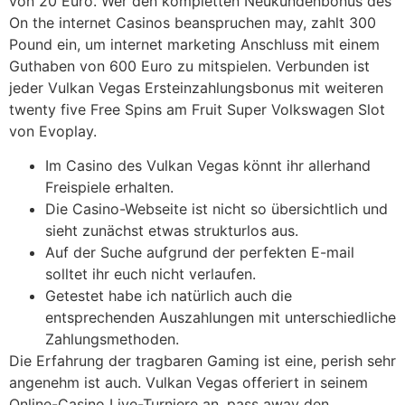
von 20 Euro. Wer den kompletten Neukundenbonus des
On the internet Casinos beanspruchen may, zahlt 300
Pound ein, um internet marketing Anschluss mit einem
Guthaben von 600 Euro zu mitspielen. Verbunden ist
jeder Vulkan Vegas Ersteinzahlungsbonus mit weiteren
twenty five Free Spins am Fruit Super Volkswagen Slot
von Evoplay.
Im Casino des Vulkan Vegas könnt ihr allerhand
Freispiele erhalten.
Die Casino-Webseite ist nicht so übersichtlich und
sieht zunächst etwas strukturlos aus.
Auf der Suche aufgrund der perfekten E-mail
solltet ihr euch nicht verlaufen.
Getestet habe ich natürlich auch die
entsprechenden Auszahlungen mit unterschiedliche
Zahlungsmethoden.
Die Erfahrung der tragbaren Gaming ist eine, perish sehr
angenehm ist auch. Vulkan Vegas offeriert in seinem
Online-Casino Live-Turniere an, pass away den