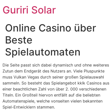
Guriri Solar
Online Casino über
Beste
Spielautomaten
Die Seite passt sich dabei dynamisch und ohne weiteres
Zutun dem Endgerät des Nutzers an. Viele Pluspunkte
muss Vulkan Vegas durch seiner großen Spielauswahl
sammeln. So besteht das Spielangebot kklk Casinos aus
einer beachtlichen Zahl von über 2. 000 verschiedenen
Titeln. Ein Großteil hiervon entfällt auf die beliebten
Automatenspiele, welche vonseiten vielen bekannten
Spiel-Entwicklern stammen.