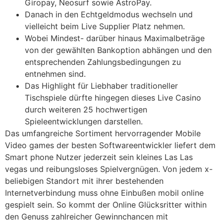
Giropay, Neosurf sowie AstroPay.
Danach in den Echtgeldmodus wechseln und
vielleicht beim Live Supplier Platz nehmen.
Wobei Mindest- darüber hinaus Maximalbeträge
von der gewählten Bankoption abhängen und den
entsprechenden Zahlungsbedingungen zu
entnehmen sind.
Das Highlight für Liebhaber traditioneller
Tischspiele dürfte hingegen dieses Live Casino
durch weiteren 25 hochwertigen
Spieleentwicklungen darstellen.
Das umfangreiche Sortiment hervorragender Mobile
Video games der besten Softwareentwickler liefert dem
Smart phone Nutzer jederzeit sein kleines Las Las
vegas und reibungsloses Spielvergnügen. Von jedem x-
beliebigen Standort mit ihrer bestehenden
Internetverbindung muss ohne Einbußen mobil online
gespielt sein. So kommt der Online Glücksritter within
den Genuss zahlreicher Gewinnchancen mit