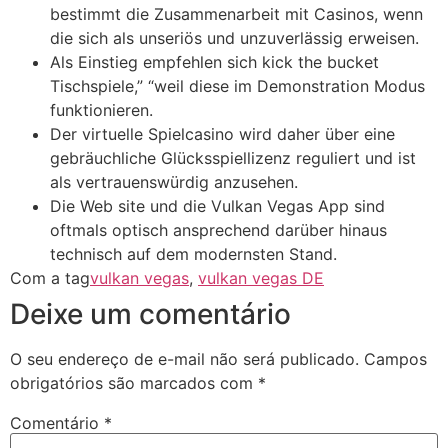
bestimmt die Zusammenarbeit mit Casinos, wenn
die sich als unseriös und unzuverlässig erweisen.
Als Einstieg empfehlen sich kick the bucket
Tischspiele,” “weil diese im Demonstration Modus
funktionieren.
Der virtuelle Spielcasino wird daher über eine
gebräuchliche Glücksspiellizenz reguliert und ist
als vertrauenswürdig anzusehen.
Die Web site und die Vulkan Vegas App sind
oftmals optisch ansprechend darüber hinaus
technisch auf dem modernsten Stand.
Com a tag
vulkan vegas
,
vulkan vegas DE
Deixe um comentário
O seu endereço de e-mail não será publicado.
Campos
obrigatórios são marcados com
*
Comentário
*