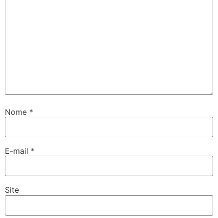
Nome
*
E-mail
*
Site