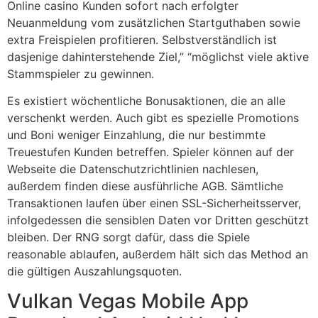
Online casino Kunden sofort nach erfolgter
Neuanmeldung vom zusätzlichen Startguthaben sowie
extra Freispielen profitieren. Selbstverständlich ist
dasjenige dahinterstehende Ziel,” “möglichst viele aktive
Stammspieler zu gewinnen.
Es existiert wöchentliche Bonusaktionen, die an alle
verschenkt werden. Auch gibt es spezielle Promotions
und Boni weniger Einzahlung, die nur bestimmte
Treuestufen Kunden betreffen. Spieler können auf der
Webseite die Datenschutzrichtlinien nachlesen,
außerdem finden diese ausführliche AGB. Sämtliche
Transaktionen laufen über einen SSL-Sicherheitsserver,
infolgedessen die sensiblen Daten vor Dritten geschützt
bleiben. Der RNG sorgt dafür, dass die Spiele
reasonable ablaufen, außerdem hält sich das Method an
die gültigen Auszahlungsquoten.
Vulkan Vegas Mobile App