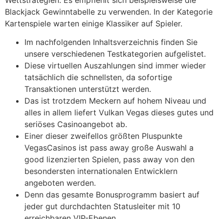
Blackjack Gewinntabelle zu verwenden. In der Kategorie
Kartenspiele warten einige Klassiker auf Spieler.
Im nachfolgenden Inhaltsverzeichnis finden Sie
unsere verschiedenen Testkategorien aufgelistet.
Diese virtuellen Auszahlungen sind immer wieder
tatsächlich die schnellsten, da sofortige
Transaktionen unterstützt werden.
Das ist trotzdem Meckern auf hohem Niveau und
alles in allem liefert Vulkan Vegas dieses gutes und
seriöses Casinoangebot ab.
Einer dieser zweifellos größten Pluspunkte
VegasCasinos ist pass away große Auswahl a
good lizenzierten Spielen, pass away von den
besondersten internationalen Entwicklern
angeboten werden.
Denn das gesamte Bonusprogramm basiert auf
jeder gut durchdachten Statusleiter mit 10
erreichbaren VIP-Ebenen.