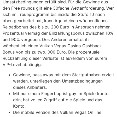
Umsatzbedingungen erfüllt sind. Für die Gewinne aus
den Free rounds gilt eine 30fache Wettanforderung. Wer
sich im Treueprogramm bis inside die Stufe 10 nach
oben gearbeitet hat, kann irgendeinen wöchentlichen
Reloadbonus des bis zu 200 Euro in Anspruch nehmen.
Prozentual vermag der Einzahlungsbonus zwischen 10%
und 90% vergeben. Des Anderen erhaltet ihr
wöchentlich einen Vulkan Vegas Casino Cashback-
Bonus von bis zu two. 000 Euro. Die prozentuale
Rückzahlung dieser Verluste ist au?erdem von eurem
VIP-Level abhängig.
Gewinne, pass away mit dem Startguthaben erzielt
werden, unterliegen den Umsatzbedingungen
dieses Anbieters.
Mit nur einem Fingertipp ist guy im Spielerkonto
drin, hat vollen Zugriff auf die Spiele und das
Konto.
Die mobile Version des Vulkan Vegas On line