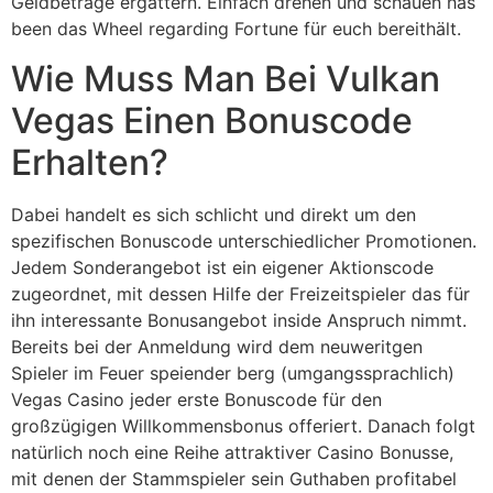
Geldbeträge ergattern. Einfach drehen und schauen has
been das Wheel regarding Fortune für euch bereithält.
Wie Muss Man Bei Vulkan
Vegas Einen Bonuscode
Erhalten?
Dabei handelt es sich schlicht und direkt um den
spezifischen Bonuscode unterschiedlicher Promotionen.
Jedem Sonderangebot ist ein eigener Aktionscode
zugeordnet, mit dessen Hilfe der Freizeitspieler das für
ihn interessante Bonusangebot inside Anspruch nimmt.
Bereits bei der Anmeldung wird dem neuweritgen
Spieler im Feuer speiender berg (umgangssprachlich)
Vegas Casino jeder erste Bonuscode für den
großzügigen Willkommensbonus offeriert. Danach folgt
natürlich noch eine Reihe attraktiver Casino Bonusse,
mit denen der Stammspieler sein Guthaben profitabel