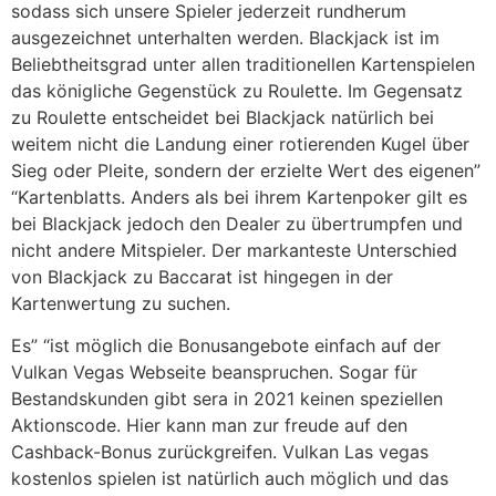
sodass sich unsere Spieler jederzeit rundherum
ausgezeichnet unterhalten werden. Blackjack ist im
Beliebtheitsgrad unter allen traditionellen Kartenspielen
das königliche Gegenstück zu Roulette. Im Gegensatz
zu Roulette entscheidet bei Blackjack natürlich bei
weitem nicht die Landung einer rotierenden Kugel über
Sieg oder Pleite, sondern der erzielte Wert des eigenen”
“Kartenblatts. Anders als bei ihrem Kartenpoker gilt es
bei Blackjack jedoch den Dealer zu übertrumpfen und
nicht andere Mitspieler. Der markanteste Unterschied
von Blackjack zu Baccarat ist hingegen in der
Kartenwertung zu suchen.
Es” “ist möglich die Bonusangebote einfach auf der
Vulkan Vegas Webseite beanspruchen. Sogar für
Bestandskunden gibt sera in 2021 keinen speziellen
Aktionscode. Hier kann man zur freude auf den
Cashback-Bonus zurückgreifen. Vulkan Las vegas
kostenlos spielen ist natürlich auch möglich und das