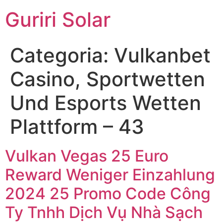
Guriri Solar
Categoria:
Vulkanbet
Casino, Sportwetten
Und Esports Wetten
Plattform – 43
Vulkan Vegas 25 Euro
Reward Weniger Einzahlung
2024 25 Promo Code Công
Ty Tnhh Dịch Vụ Nhà Sạch