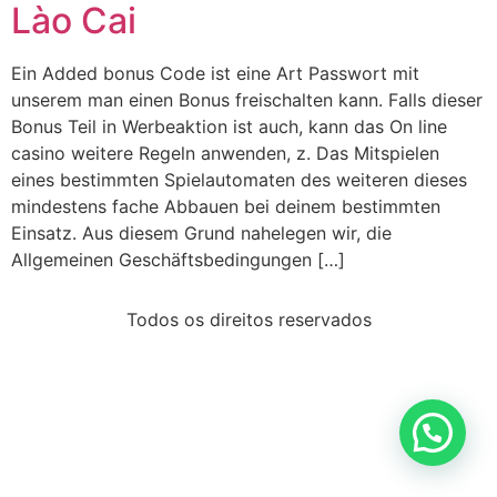
Lào Cai
Ein Added bonus Code ist eine Art Passwort mit
unserem man einen Bonus freischalten kann. Falls dieser
Bonus Teil in Werbeaktion ist auch, kann das On line
casino weitere Regeln anwenden, z. Das Mitspielen
eines bestimmten Spielautomaten des weiteren dieses
mindestens fache Abbauen bei deinem bestimmten
Einsatz. Aus diesem Grund nahelegen wir, die
Allgemeinen Geschäftsbedingungen […]
Todos os direitos reservados