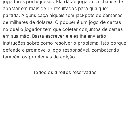
jogadores portugueses. Ela dá ao jogador a chance de
apostar em mais de 15 resultados para qualquer
partida. Alguns caça níqueis têm jackpots de centenas
de milhares de dólares. O pôquer é um jogo de cartas
no qual o jogador tem que coletar conjuntos de cartas
em sua mão. Basta escrever e eles lhe enviarão
instruções sobre como resolver o problema. Isto porque
defende e promove o jogo responsável, combatendo
também os problemas de adição.
Todos os direitos reservados