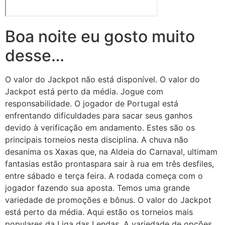
Boa noite eu gosto muito
desse…
O valor do Jackpot não está disponível. O valor do
Jackpot está perto da média. Jogue com
responsabilidade. O jogador de Portugal está
enfrentando dificuldades para sacar seus ganhos
devido à verificação em andamento. Estes são os
principais torneios nesta disciplina. A chuva não
desanima os Xaxas que, na Aldeia do Carnaval, ultimam
fantasias estão prontaspara sair à rua em três desfiles,
entre sábado e terça feira. A rodada começa com o
jogador fazendo sua aposta. Temos uma grande
variedade de promoções e bônus. O valor do Jackpot
está perto da média. Aqui estão os torneios mais
populares da Liga das Lendas. A variedade de opções