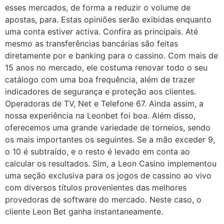
esses mercados, de forma a reduzir o volume de
apostas, para. Estas opiniões serão exibidas enquanto
uma conta estiver activa. Confira as principais. Até
mesmo as transferências bancárias são feitas
diretamente por e banking para o cassino. Com mais de
15 anos no mercado, ele costuma renovar todo o seu
catálogo com uma boa frequência, além de trazer
indicadores de segurança e proteção aos clientes.
Operadoras de TV, Net e Telefone 67. Ainda assim, a
nossa experiência na Leonbet foi boa. Além disso,
oferecemos uma grande variedade de torneios, sendo
os mais importantes os seguintes. Se a mão exceder 9,
o 10 é subtraído, e o resto é levado em conta ao
calcular os resultados. Sim, a Leon Casino implementou
uma seção exclusiva para os jogos de cassino ao vivo
com diversos títulos provenientes das melhores
provedoras de software do mercado. Neste caso, o
cliente Leon Bet ganha instantaneamente.