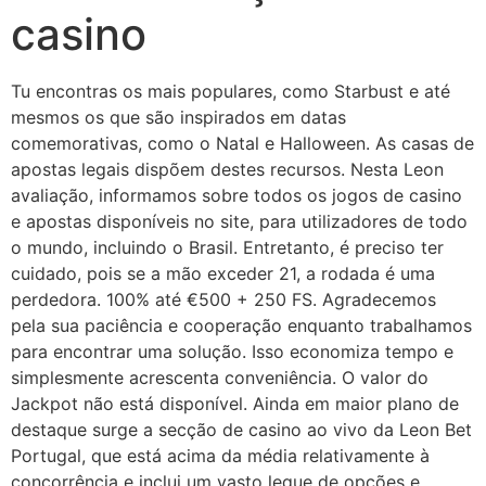
casino
Tu encontras os mais populares, como Starbust e até
mesmos os que são inspirados em datas
comemorativas, como o Natal e Halloween. As casas de
apostas legais dispõem destes recursos. Nesta Leon
avaliação, informamos sobre todos os jogos de casino
e apostas disponíveis no site, para utilizadores de todo
o mundo, incluindo o Brasil. Entretanto, é preciso ter
cuidado, pois se a mão exceder 21, a rodada é uma
perdedora. 100% até €500 + 250 FS. Agradecemos
pela sua paciência e cooperação enquanto trabalhamos
para encontrar uma solução. Isso economiza tempo e
simplesmente acrescenta conveniência. O valor do
Jackpot não está disponível. Ainda em maior plano de
destaque surge a secção de casino ao vivo da Leon Bet
Portugal, que está acima da média relativamente à
concorrência e inclui um vasto leque de opções e