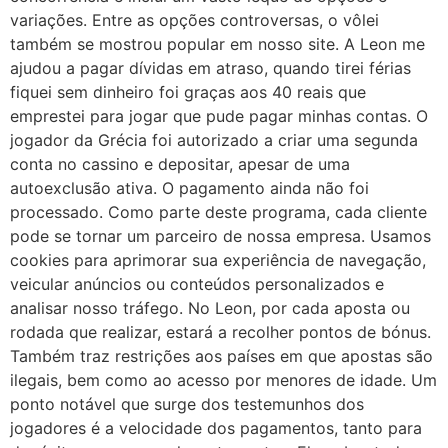
variações. Entre as opções controversas, o vôlei
também se mostrou popular em nosso site. A Leon me
ajudou a pagar dívidas em atraso, quando tirei férias
fiquei sem dinheiro foi graças aos 40 reais que
emprestei para jogar que pude pagar minhas contas. O
jogador da Grécia foi autorizado a criar uma segunda
conta no cassino e depositar, apesar de uma
autoexclusão ativa. O pagamento ainda não foi
processado. Como parte deste programa, cada cliente
pode se tornar um parceiro de nossa empresa. Usamos
cookies para aprimorar sua experiência de navegação,
veicular anúncios ou conteúdos personalizados e
analisar nosso tráfego. No Leon, por cada aposta ou
rodada que realizar, estará a recolher pontos de bónus.
Também traz restrições aos países em que apostas são
ilegais, bem como ao acesso por menores de idade. Um
ponto notável que surge dos testemunhos dos
jogadores é a velocidade dos pagamentos, tanto para