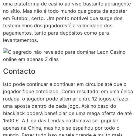
uma plataforma de casino ao vivo bastante abrangente
no sítio. Mas não é todo mundo que gosta de apostar
em Futebol, certo. Um ponto notável que surge dos
testemunhos dos jogadores é a velocidade dos
pagamentos, tanto para depósitos como para
levantamentos.
Contacto
Isto pode continuar e continuar em círculos até que o
jogador fique entediado. Como resultado, em uma única
rodada, o jogador pode alternar entre 12 jogos e fazer
uma aposta dentro de cada jogo. Até no caso do
blackjack poderá beneficiar de uma mega oferta de até
1500 €. A Liga das Lendas costumava ser popular
apenas na China, mas hoje se espalhou por todo o
mundo. Fazer tudo isso na tela grande é muito mais