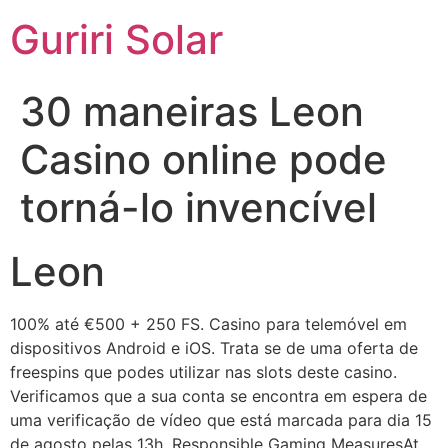
Guriri Solar
30 maneiras Leon
Casino online pode
torná-lo invencível
Leon
100% até €500 + 250 FS. Casino para telemóvel em
dispositivos Android e iOS. Trata se de uma oferta de
freespins que podes utilizar nas slots deste casino.
Verificamos que a sua conta se encontra em espera de
uma verificação de vídeo que está marcada para dia 15
de agosto pelas 13h. Responsible Gaming MeasuresAt